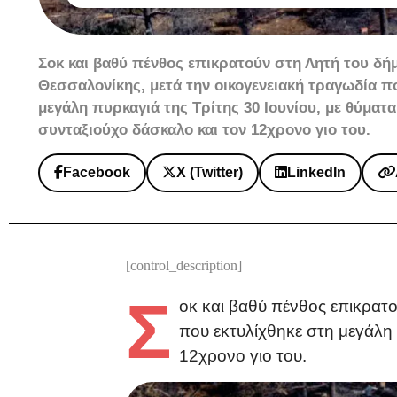
Σοκ και βαθύ πένθος επικρατούν στη Λητή του δ
Θεσσαλονίκης, μετά την οικογενειακή τραγωδία π
μεγάλη πυρκαγιά της Τρίτης 30 Ιουνίου, με θύματ
συνταξιούχο δάσκαλο και τον 12χρονο γιο του.
Facebook
X (Twitter)
LinkedIn
[control_description]
Σ
οκ και βαθύ πένθος επικρατ
που εκτυλίχθηκε στη μεγάλη 
12χρονο γιο του.