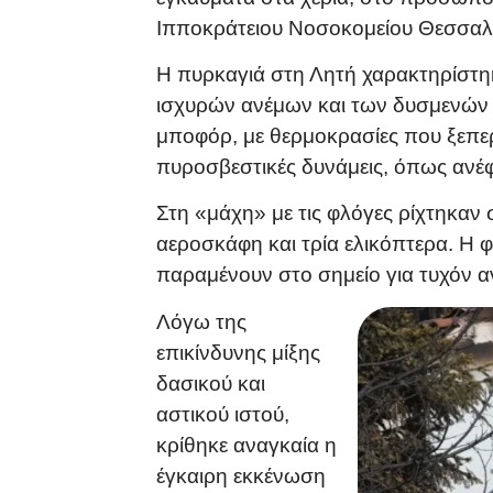
Ιπποκράτειου Νοσοκομείου Θεσσαλο
Η πυρκαγιά στη Λητή χαρακτηρίστηκ
ισχυρών ανέμων και των δυσμενών
μποφόρ, με θερμοκρασίες που ξεπερ
πυροσβεστικές δυνάμεις, όπως αν
Στη «μάχη» με τις φλόγες ρίχτηκαν
αεροσκάφη και τρία ελικόπτερα. Η 
παραμένουν στο σημείο για τυχόν 
Λόγω της
επικίνδυνης μίξης
δασικού και
αστικού ιστού,
κρίθηκε αναγκαία η
έγκαιρη εκκένωση