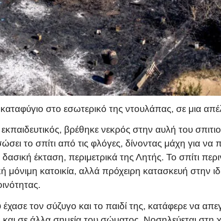
 καταφύγιο στο εσωτερικό της ντουλάπας, σε μια α
κπαιδευτικός, βρέθηκε νεκρός στην αυλή του σπιτιού
σει το σπίτι από τις φλόγες, δίνοντας μάχη για να π
 δασική έκταση, περιμετρικά της Λητής. Το σπίτι π
ή μόνιμη κατοικία, αλλά πρόχειρη κατασκευή στην ιδι
ινότητας.
 έχασε τον σύζυγο και το παιδί της, κατάφερε να α
και σε άλλα σημεία του σώματος. Νοσηλεύεται στη χε