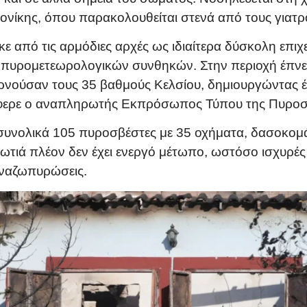
νίκης, όπου παρακολουθείται στενά από τους γιατρ
ε από τις αρμόδιες αρχές ως ιδιαίτερα δύσκολη επι
 πυρομετεωρολογικών συνθηκών. Στην περιοχή έπνε
νούσαν τους 35 βαθμούς Κελσίου, δημιουργώντας ένα
έφερε ο αναπληρωτής Εκπρόσωπος Τύπου της Πυροσβ
 συνολικά 105 πυροσβέστες με 35 οχήματα, δασοκομά
φωτιά πλέον δεν έχει ενεργό μέτωπο, ωστόσο ισχυρέ
αναζωπυρώσεις.