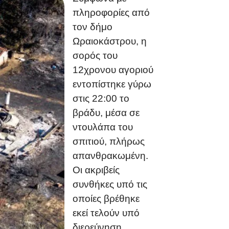
πληροφορίες από
τον δήμο
Ωραιοκάστρου, η
σορός του
12χρονου αγοριού
εντοπίστηκε γύρω
στις 22:00 το
βράδυ, μέσα σε
ντουλάπα του
σπιτιού, πλήρως
απανθρακωμένη.
Οι ακριβείς
συνθήκες υπό τις
οποίες βρέθηκε
εκεί τελούν υπό
διερεύνηση,