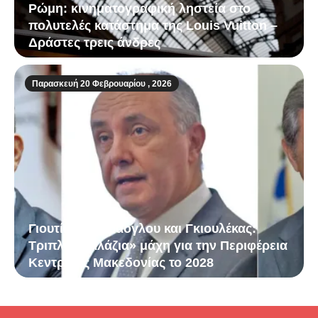
Ρώμη: κινηματογραφική ληστεία στο
πολυτελές κατάστημα της Louis Vuitton –
Δράστες τρεις άνδρες
Παρασκευή 20 Φεβρουαρίου , 2026
Γιουτίκας, Καράογλου και Γκιουλέκας:
Τριπλή «γαλάζια» μάχη για την Περιφέρεια
Κεντρικής Μακεδονίας το 2028