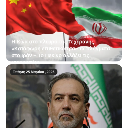
Η Κίνα στο πλευρό της Τεχεράνης:
«Κατάφωρη επιθετικότητα» τα πλήγματα
στο Ιράν – Το Πεκίνο αλλάζει τις
ισορροπίες
Τετάρτη 25 Μαρτίου , 2026