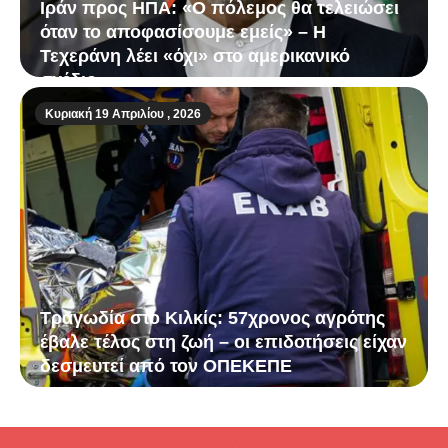
Ιράν προς ΗΠΑ: «Ο πόλεμος θα τελειώσει
όταν το αποφασίσουμε εμείς» – Η
Τεχεράνη λέει «όχι» στο αμερικανικό
σχέδιο
Κυριακή 19 Απριλίου , 2026
Τραγωδία στο Κιλκίς: 57χρονος αγρότης
έβαλε τέλος στη ζωή – οι επιδοτήσεις είχαν
δεσμευτεί από τον ΟΠΕΚΕΠΕ