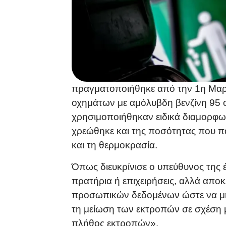
πραγματοποιήθηκε από την 1η Μαρτ
οχημάτων με αμόλυβδη βενζίνη 95 οκ
χρησιμοποιήθηκαν ειδικά διαμορφωμ
χρεώθηκε και της ποσότητας που π
και τη θερμοκρασία.
Όπως διευκρίνισε ο υπεύθυνος της 
πρατήρια ή επιχειρήσεις, αλλά απο
προσωπικών δεδομένων ώστε να μην
τη μείωση των εκτροπών σε σχέση μ
πλήθος εκτροπών».