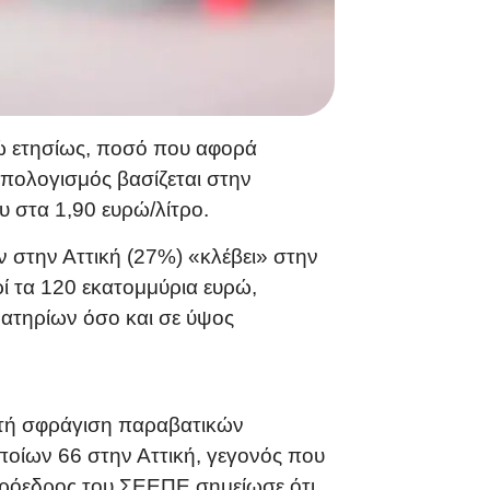
ρώ ετησίως, ποσό που αφορά
υπολογισμός βασίζεται στην
υ στα 1,90 ευρώ/λίτρο.
ν στην Αττική (27%) «κλέβει» στην
ρί τα 120 εκατομμύρια ευρώ,
ρατηρίων όσο και σε ύψος
ιετή σφράγιση παραβατικών
ποίων 66 στην Αττική, γεγονός που
 πρόεδρος του ΣΕΕΠΕ σημείωσε ότι