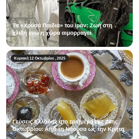
Τα «Χρυσά Παιδιά» του Ιράν: Ζωή στη
χλιδή ενώ η χώρα αιμορραγεί
Κυριακή 12 Οκτωβρίου , 2025
Γεύσεις Ελλάδας στο τριήμερο της 28ης
Οκτωβρίου: Από τη Νάουσα ως την Κρήτη