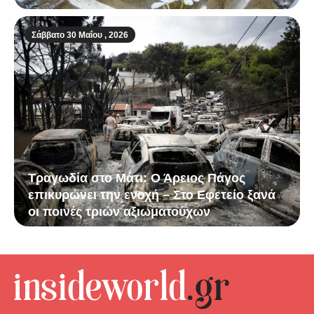
Σάββατο 30 Μαΐου , 2026
Τραγωδία στο Μάτι: Ο Άρειος Πάγος
επικυρώνει την ενοχή – Στο Εφετείο ξανά
οι ποινές τριών αξιωματούχων