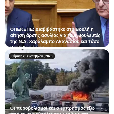
ΟΠΕΚΕΠΕ: Διαβιβάστηκε στη Βουλή η
αίτηση άρσης ασυλίας για τους βουλευτές
της Ν.Δ. Χαράλαμπο Αθανασίου και Τάσο
Χατζηβασιλείου
Πέμπτη 23 Οκτωβρίου , 2025
Οι πυροβολισμοί και ο εμπρησμός έξω