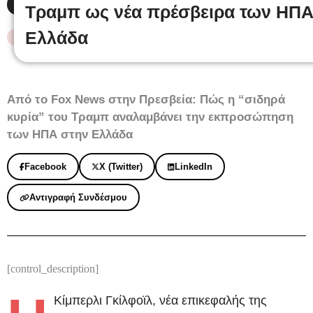
Σάββατο 1 Νοεμβρίου, 2025
Τραμπ ως νέα πρέσβειρα των ΗΠΑ
Ελλάδα
#ΔΙΕΘΝΗ
,
#ΠΟΛΙΤΙΚΗ
,
ΝΕΟ
Από το Fox News στην Πρεσβεία: Πώς η “σιδηρά
κυρία” του Τραμπ αναλαμβάνει την εκπροσώπηση
των ΗΠΑ στην Ελλάδα
Facebook
X (Twitter)
LinkedIn
Αντιγραφή Συνδέσμου
[control_description]
Κίμπερλι Γκίλφοϊλ, νέα επικεφαλής της