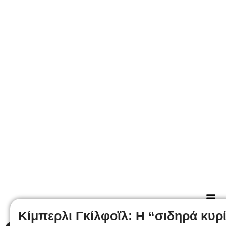
Κίμπερλι Γκίλφοϊλ: Η “σιδηρά κυρ