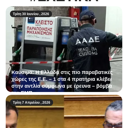
Τρίτη 30 Ιουνίου , 2026
Καύσιμα: Η Ελλάδα στις πιο παραβατικές
χώρες της Ε.Ε. – 1 στα 4 πρατήρια κλέβει
στην αντλία σύμφωνα με έρευνα – βόμβα
του ΕΜΠ
Τρίτη 7 Απριλίου , 2026