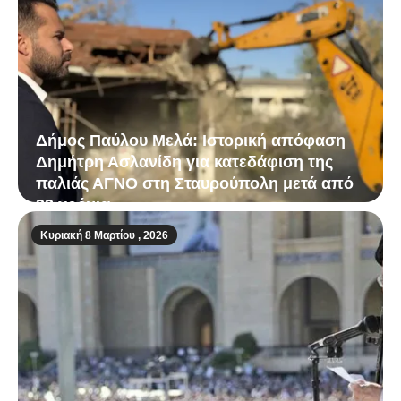
Δήμος Παύλου Μελά: Ιστορική απόφαση
Δημήτρη Ασλανίδη για κατεδάφιση της
παλιάς ΑΓΝΟ στη Σταυρούπολη μετά από
33 χρόνια
Κυριακή 8 Μαρτίου , 2026