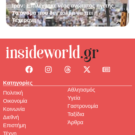
Ιράν: Επιλέχθηκε νέος ανώτατος ηγέτης –
Το όνομα που δεν τολμά να πει η
Τεχεράνη
Κατηγορίες
Αθλητισμός
Πολιτική
Υγεία
Οικονομία
Γαστρονομία
Κοινωνία
Ταξίδια
Διεθνή
Άρθρα
Επιστήμη
Τέχνη