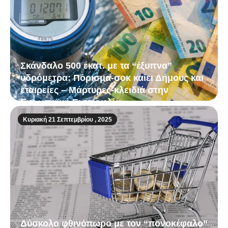
Σκάνδαλο 500 εκατ. με τα “έξυπνα”
υδρόμετρα: Πόρισμα-σοκ καίει Δήμους και
εταιρείες – Μάρτυρες-κλειδιά στην
Ευρωπαϊκή Εισαγγελία
Κυριακή 21 Σεπτεμβρίου , 2025
Δύσκολο φθινόπωρο με τον “πονοκέφαλο”