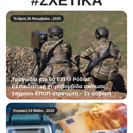
#ΣΧΕΤΙΚΑ
Τετάρτη 26 Νοεμβρίου , 2025
Τραγωδία στο 6ο ΕΤΕΘ Ρόδου:
Εκπαιδευτική χειροβομβίδα σκότωσε
19χρονο ΕΠΟΠ στρατιώτη – Σε σοβαρή
κατάσταση ο επιλοχίας
Κυριακή 24 Μαΐου , 2026