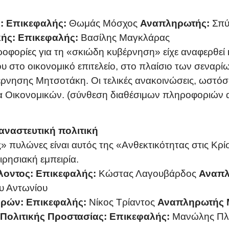
:
Επικεφαλής:
Θωμάς Μόσχος
Αναπληρωτής:
Σπύ
κής:
Επικεφαλής:
Βασίλης Μαγκλάρας
φορίες για τη «σκιώδη κυβέρνηση» είχε αναφερθεί 
 στο οικονομικό επιτελείο, στο πλαίσιο των σεναρ
ρνησης Μητσοτάκη. Οι τελικές ανακοινώσεις, ωστόσο
 Οικονομικών. (σύνθεση διαθέσιμων πληροφοριών από
ταναστευτική πολιτική
» πυλώνες είναι αυτός της «Ανθεκτικότητας στις Κρί
ιρησιακή εμπειρία.
λοντος:
Επικεφαλής:
Κώστας Λαγουβάρδος
Αναπλ
υ Αντωνίου
ορών:
Επικεφαλής:
Νίκος Τρίαντος
Αναπληρωτής 
 Πολιτικής Προστασίας:
Επικεφαλής:
Μανώλης Πλ