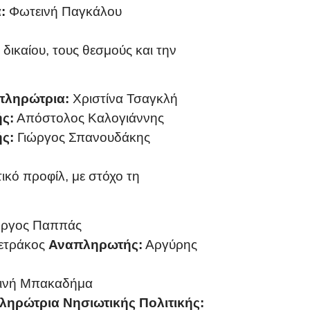
:
Φωτεινή Παγκάλου
δικαίου, τους θεσμούς και την
πληρώτρια:
Χριστίνα Τσαγκλή
ς:
Απόστολος Καλογιάννης
ς:
Γιώργος Σπανουδάκης
κό προφίλ, με στόχο τη
ώργος Παππάς
ετράκος
Αναπληρωτής:
Αργύρης
ινή Μπακαδήμα
ληρώτρια Νησιωτικής Πολιτικής: