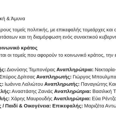
ική & Άμυνα
έρους τομείς πολιτικής, με επικεφαλής τομεάρχες και
τάσεων και τη διαμόρφωση ενός συνεκτικού κυβερν
οινωνικό κράτος
οι τομείς που αφορούν το κοινωνικό κράτος, την εργ
ής:
Διονύσης Τεμπονέρας
Αναπληρώτρια:
Νεκταρία
Σπύρος Δρίτσας
Αναπληρωτής:
Γιώργος Μπουλμπ
ς:
Ιωάννα Λαλιώτου
Αναπληρωτής:
Παναγιώτης Κα
λής:
Αναστάσης Ζανιάς
Αναπληρώτρια:
Βασιλική Τ
λής:
Χάρης Μαυρουδής
Αναπληρώτρια:
Εύα Ρέντζ
/ Παιδί & Οικογένεια:
Επικεφαλής:
Μαριζέτα Αντ