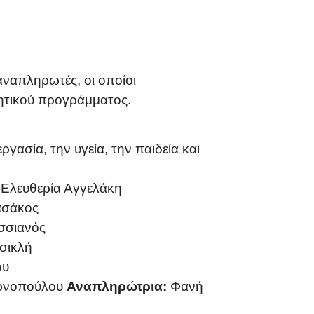
 αναπληρωτές, οι οποίοι
ητικού προγράμματος.
ασία, την υγεία, την παιδεία και
-Ελευθερία Αγγελάκη
ασάκος
σσιανός
σικλή
ου
ωνοπούλου
Αναπληρώτρια:
Φανή