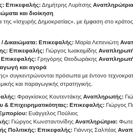
ς:
Επικεφαλής:
Δημήτρης Λυρίτσης
Αναπληρώτρια
ιώματα και διοίκηση
α της «Ισχυρής Δημοκρατίας», με έμφαση στο κράτος 
 / Δικαιώματα:
Επικεφαλής:
Μαρία Λεπενιώτη
Ανα
ης:
Επικεφαλής:
Γιώργος Ιωακειμίδης
Αναπληρωτή
Επικεφαλής:
Γρηγόρης Θεοδωράκης
Αναπληρωτή
ραγωγή και αγορά
ης» συγκεντρώνονται πρόσωπα με έντονο τεχνοκρατι
μικής και παραγωγικής στρατηγικής.
αλής:
Φραγκίσκος Κουτεντάκης
Αναπληρωτής:
Γι
υ & Επιχειρηματικότητας:
Επικεφαλής:
Γιώργος Π
Εμπορίου:
Ευάγγελος Πούλιος
λής:
Γιώργος Κωνσταντινίδης
Αναπληρώτρια:
Φωτε
ής Πολιτικής:
Επικεφαλής:
Γιάννης Σαλπέας
Αναπ