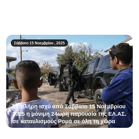
Κίμπερλι Γκίλφοϊλ: Η “σιδηρά κυρία” του
Τραμπ ως νέα πρέσβειρα των ΗΠΑ στην
Ελλάδα
Σάββατο 15 Νοεμβρίου , 2025
Σε πλήρη ισχύ από Σάββατο 15 Νοεμβρίου
2025 η μόνιμη 24ωρη παρουσία της ΕΛ.ΑΣ.
σε καταυλισμούς Ρομά σε όλη τη χώρα