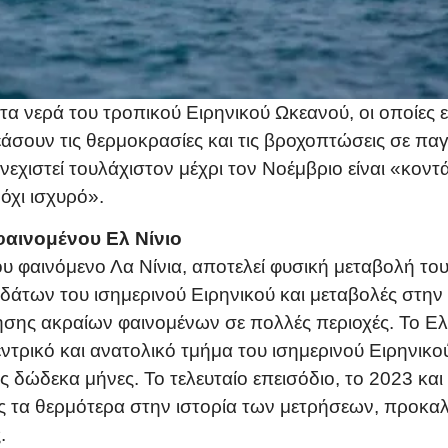
α νερά του τροπικού Ειρηνικού Ωκεανού, οι οποίες 
εάσουν τις θερμοκρασίες και τις βροχοπτώσεις σε π
υνεχιστεί τουλάχιστον μέχρι τον Νοέμβριο είναι «κ
 όχι ισχυρό».
 φαινομένου Ελ Νίνιο
του φαινόμενο Λα Νίνια, αποτελεί φυσική μεταβολή τ
δάτων του ισημερινού Ειρηνικού και μεταβολές στην
σης ακραίων φαινομένων σε πολλές περιοχές. Το Ελ 
ντρικό και ανατολικό τμήμα του ισημερινού Ειρηνικού
ως δώδεκα μήνες. Το τελευταίο επεισόδιο, το 2023 κα
ς τα θερμότερα στην ιστορία των μετρήσεων, προκα
.