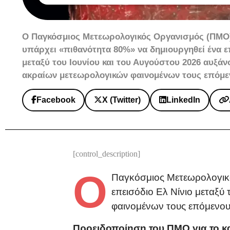
Ο Παγκόσμιος Μετεωρολογικός Οργανισμός (ΠΜΟ)
υπάρχει «πιθανότητα 80%» να δημιουργηθεί ένα ε
μεταξύ του Ιουνίου και του Αυγούστου 2026 αυξάν
ακραίων μετεωρολογικών φαινομένων τους επόμε
Facebook
X (Twitter)
LinkedIn
[control_description]
Ο
Παγκόσμιος Μετεωρολογικό
επεισόδιο Ελ Νίνιο μεταξύ
φαινομένων τους επόμενου
Προειδοποίηση του ΠΜΟ για το κ