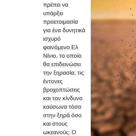
πρέπει να
υπάρξει
προετοιμασία
για ένα δυνητικά
ισχυρό
φαινόμενο Ελ
Νίνιο, το οποίο
θα επιδεινώσει
την ξηρασία, τις
έντονες
βροχοπτώσεις
και τον κίνδυνο
καύσωνα τόσο
στην ξηρά όσο
και στους
ωκεανούς. Ο