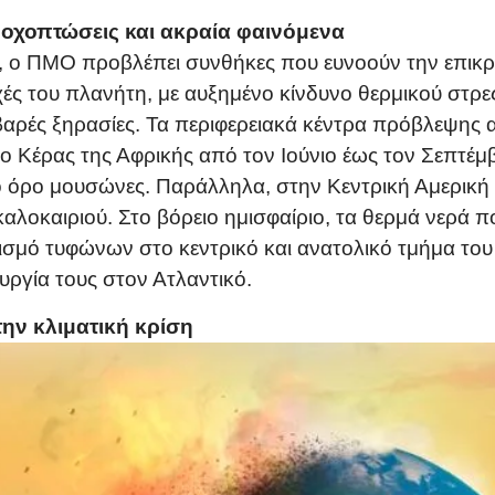
ροχοπτώσεις και ακραία φαινόμενα
υ, ο ΠΜΟ προβλέπει συνθήκες που ευνοούν την επι
χές του πλανήτη, με αυξημένο κίνδυνο θερμικού στρε
ρές ξηρασίες. Τα περιφερειακά κέντρα πρόβλεψης α
το Κέρας της Αφρικής από τον Ιούνιο έως τον Σεπτέμβ
σο όρο μουσώνες. Παράλληλα, στην Κεντρική Αμερικ
καλοκαιριού. Στο βόρειο ημισφαίριο, τα θερμά νερά π
ισμό τυφώνων στο κεντρικό και ανατολικό τμήμα του
υργία τους στον Ατλαντικό.
ην κλιματική κρίση