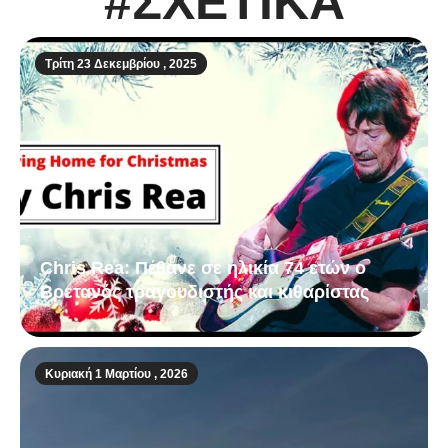
#ΣΧΕΤΙΚΑ
Τρίτη 23 Δεκεμβρίου , 2025
Chris Rea: Πέθανε σε ηλικία 74 ετών ο
Βρετανός τραγουδιστής και κιθαρίστας
Κυριακή 1 Μαρτίου , 2026