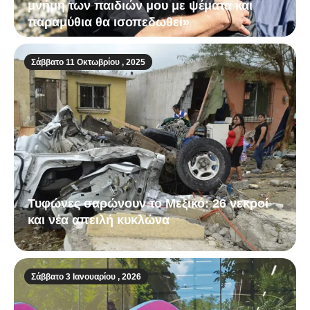
μνήμη των παιδιών μου με ψέματα και
παραμύθια θα ισοπεδωθεί»
Σάββατο 11 Οκτωβρίου , 2025
Τυφώνες σαρώνουν το Μεξικό: 26 νεκροί
και νέα απειλή κυκλώνα
Σάββατο 3 Ιανουαρίου , 2026