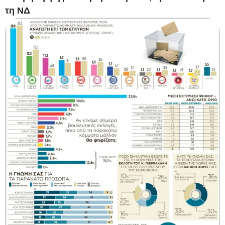
τη ΝΔ