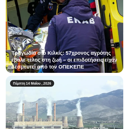
Τραγωδία στο Κιλκίς: 57χρονος αγρότης
έβαλε τέλος στη ζωή – οι επιδοτήσεις είχαν
δεσμευτεί από τον ΟΠΕΚΕΠΕ
Πέμπτη 14 Μαΐου , 2026