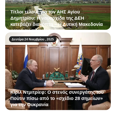
Τίτλοι τέλους για τον ΑΗΣ Αγίου
Δημητρίου: Η ναυαρχίδα της ΔΕΗ
κατεβάζει διακόπτη – Η Δυτική Μακεδονία
μετρά τις πληγές της
Δευτέρα 24 Νοεμβρίου , 2025
Κίριλ Ντμιτρίεφ: Ο στενός συνεργάτης του
Πούτιν πίσω από το «σχέδιο 28 σημείων»
για την Ουκρανία