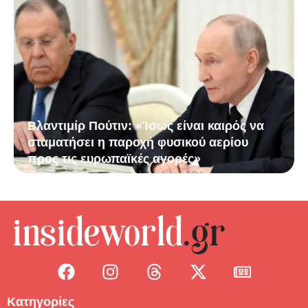
Βλαντιμίρ Πούτιν: «Ίσως είναι καιρός να
σταματήσει η παροχή φυσικού αερίου
προς τις ευρωπαϊκές αγορές»
Κατηγορίες