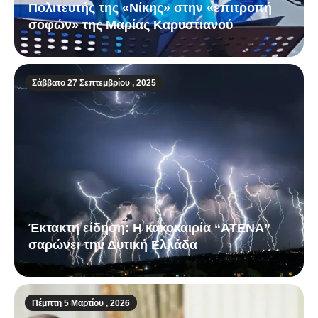
Πολιτευτής της «Νίκης» στην «επιτροπή
σοφών» της Μαρίας Καρυστιανού
Σάββατο 27 Σεπτεμβρίου , 2025
Έκτακτη είδηση: Η κακοκαιρία “ATENA”
σαρώνει την Δυτική Ελλάδα
Πέμπτη 5 Μαρτίου , 2026