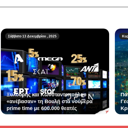
Σάββατο 13 Δεκεμβρίου , 2025
Κυρ
Ξυλούρης και Κωνσταντοπούλου
Πα
«ανέβασαν» τη Βουλή στα νούμερα
Γε
prime time με 600.000 θεατές
Κρ