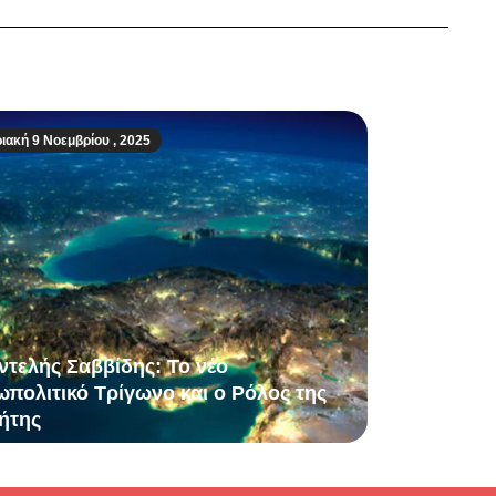
ιακή 9 Νοεμβρίου , 2025
ντελής Σαββίδης: Το νέο
ωπολιτικό Τρίγωνο και ο Ρόλος της
ήτης