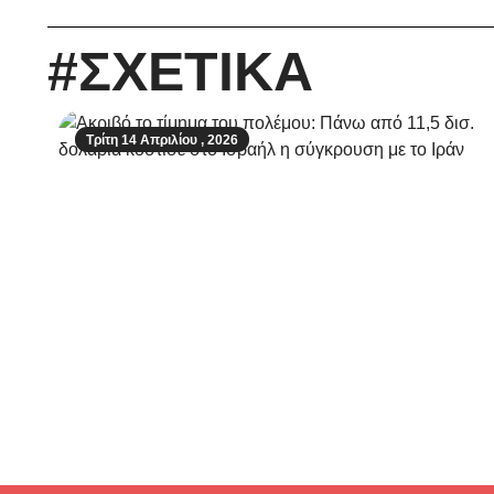
#ΣΧΕΤΙΚΑ
Τρίτη 14 Απριλίου , 2026
Ακριβό το τίμημα του πολέμου: Πάνω
από 11,5 δισ. δολάρια κόστισε στο
Ισραήλ η σύγκρουση με το Ιράν