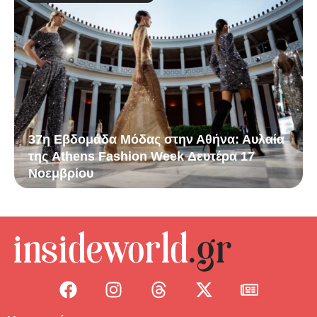
37η Εβδομάδα Μόδας στην Αθήνα: Αυλαία
της Athens Fashion Week Δευτέρα 17
Νοεμβρίου