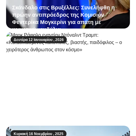
Σκάνδαλο στις Βρυξέλλες: Συνελήφθη η
πρώην αντιπρόεδρος της Κομισιόν
Φεντερίκα Μογκερίνι για απάτη με
κοινοτικά κονδύλια
Δευτέρα 12 Ιανουαρίου , 2026
Μαρκ Ράφαλο εναντίον Ντόναλντ Τραμπ:
«Καταδικασμένος κακοποιός, βιαστής,
παιδόφιλος – ο χειρότερος άνθρωπος στον
κόσμο»
Κυριακή 16 Νοεμβρίου , 2025