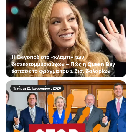
Η Beyoncé στο «κλαμπ» των
δισεκατομμυριούχων – Πώς η Queen Bey
έσπασε το φράγμα του 1 δισ. δολαρίων
Τετάρτη 21 Ιανουαρίου , 2026