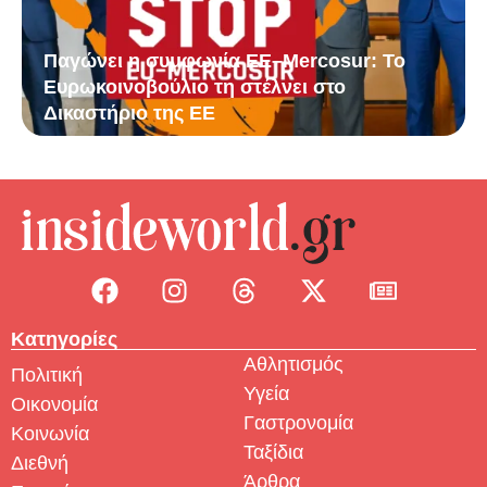
Παγώνει η συμφωνία ΕΕ–Mercosur: Το
Ευρωκοινοβούλιο τη στέλνει στο
Δικαστήριο της ΕΕ
Κατηγορίες
Αθλητισμός
Πολιτική
Υγεία
Οικονομία
Γαστρονομία
Κοινωνία
Ταξίδια
Διεθνή
Άρθρα