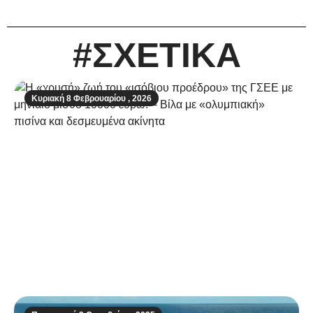
#ΣΧΕΤΙΚΑ
Κυριακή 8 Φεβρουαρίου , 2026
Η «χρυσή» ζωή του «ισόβιου προέδρου»
της ΓΣΕΕ με μηνιαίο μισθό 10000 ευρώ! –
Βίλα με «ολυμπιακή» πισίνα και
δεσμευμένα ακίνητα