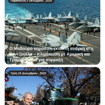
Παρασκευή 3 Οκτωβρίου , 2025
Ο Μαδούρο κηρύσσει έκτακτη ανάγκη στη
Βενεζουέλα – Κλιμάκωση με Αμερική και
Τραμπ, φόβοι για σύρραξη
Τρίτη 16 Δεκεμβρίου , 2025