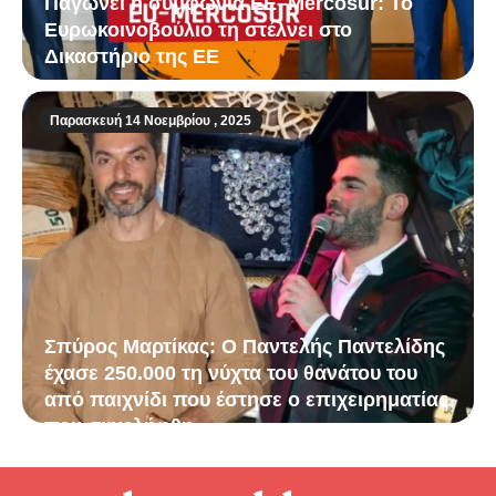
Παγώνει η συμφωνία ΕΕ–Mercosur: Το
Ευρωκοινοβούλιο τη στέλνει στο
Δικαστήριο της ΕΕ
Παρασκευή 14 Νοεμβρίου , 2025
Σπύρος Μαρτίκας: Ο Παντελής Παντελίδης
έχασε 250.000 τη νύχτα του θανάτου του
από παιχνίδι που έστησε ο επιχειρηματίας
που συνελήφθη