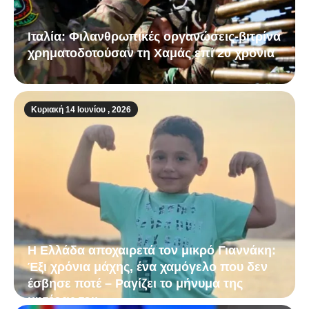
Ιταλία: Φιλανθρωπικές οργανώσεις-βιτρίνα
χρηματοδοτούσαν τη Χαμάς επί 20 χρόνια
Κυριακή 14 Ιουνίου , 2026
Η Ελλάδα αποχαιρετά τον μικρό Γιαννάκη:
Έξι χρόνια μάχης, ένα χαμόγελο που δεν
έσβησε ποτέ – Ραγίζει το μήνυμα της
μητέρας του